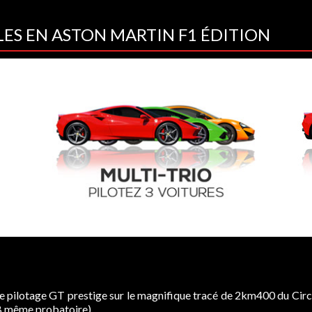
LES EN ASTON MARTIN F1 ÉDITION
de pilotage GT prestige sur le magnifique tracé de 2km400 du Circu
s B même probatoire).