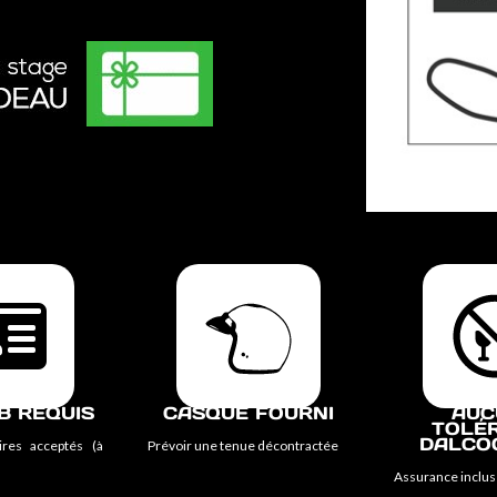
B REQUIS
CASQUE FOURNI
AUC
TOLÉ
DALCO
ires acceptés (à
Prévoir une tenue décontractée
Assurance inclus